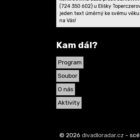
(724 350 602) u Elišky Toperczero
jeden text úměrný ke svému věku (p
na Vás!
Kam dál?
Program
Soubor
O nás
Aktivity
©
2026
divadloradar.cz
- sc