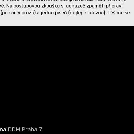
vé. Na postupovou zkoušku si uchazeč zpaměti připraví
oezii či prózu) a jednu píseň (nejlépe lidovou). Těšíme se
éna
DDM Praha 7