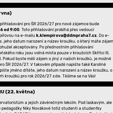
rvna)
, přihlašování pro ŠR 2026/27 pro nové zájemce bude
26 od 9:00
. Toto přihlašování probíhá přes vedoucí
mpířovou na e-mailu
k.klempirova@ddmpraha7.cz
. Do e-
te, jeho datum narození a název kroužku, o který máte zájem
ohužel akceptovány. Po přednostním přihlašování
ňského roku jsou volná místa pouze v kroužcích Skřítci III,
 I. Pokud byste měli zájem o jiný z našich kroužků, je možné
ro ŠR 2026/27. V takovém případě napište také Karolíně
apište jméno dítěte, jeho datum narození a název kroužku, o
rh kroužků pro rok 2026/27
zde
. Těšíme se na Vás!
 (22. května)
rvatoristům a jejich závěrečným lekcím. Pod laskavým, ale
 pedagožky Niky Novákové totiž studenti a studentky