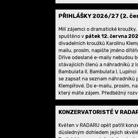
PŘIHLÁŠKY 2026/27 (2. če
Milí zájemci o dramatické kroužky
spuštěno v
pátek 12. června 20
divadelních kroužků Karolínu Kle
mailu, prosím, napište jméno dítě
Dříve odeslané e-maily nebudou b
stávajících členů a náhradníků z lo
Bambulata II, Bambulata I, Lupínci
se zapsat na seznam náhradníků p
Klempířové. Do e-mailu, prosím, n
který máte zájem. Předběžný rozv
KONZERVATORISTÉ V RADARU
Květen v RADARU opět patřil konze
důsledným dohledem jejich skvělé