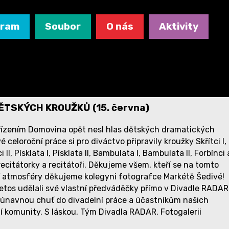
gram
Soubor
O nás
Aktivity
TSKÝCH KROUŽKŮ (15. června)
ařízením Domovina opět nesl hlas dětských dramatických
celoroční práce si pro diváctvo připravily kroužky Skřítci I,
ínci II, Písklata I, Písklata II, Bambulata I, Bambulata II, Forbínci 
 recitátorky a recitátoři. Děkujeme všem, kteří se na tomto
ní atmosféry děkujeme kolegyni fotografce Markétě Šedivé!
i letos udělali své vlastní předváděčky přímo v Divadle RADAR
navnou chuť do divadelní práce a účastníkům našich
í komunity. S láskou, Tým Divadla RADAR. Fotogalerii