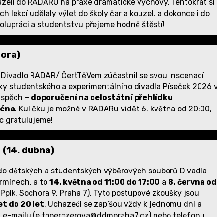
ázeli do RADARU na praxe dramatické výchovy. Tentokrát si
h lekcí udělaly výlet do školy čar a kouzel, a dokonce i do
olupráci a studentstvu přejeme hodně štěstí!
nora)
r Divadlo RADAR/ ČertTěVem zúčastnil se svou inscenací
ky studentského a experimentálního divadla Píseček 2026 
 úspěch –
doporučení na celostátní přehlídku
céna
. Kuličku je možné v RADARu vidět 6. května od 20:00,
c gratulujeme!
(14. dubna)
 do dětských a studentských výběrových souborů Divadla
rmínech, a to
14. května od 11:00 do 17:00
a
8. června od
Pplk. Sochora 9, Praha 7). Tyto postupové zkoušky jsou
et do 20 let
. Uchazeči se zapíšou vždy k jednomu dni a
m e-mailu (e.toperczerova@ddmpraha7.cz) nebo telefonu