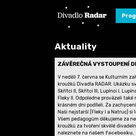
Pro
Aktuality
ZÁVĚREČNÁ VYSTOUPENÍ DĚ
V neděli 7. června se Kulturním z
kroužků Divadla RADAR. Ukázku své 
Skřítci II, Skřítci III, Lupínci I, Lup
Fleky II. Odpoledne provázeli také
krásném dni podíleli. Za zachyce
Naši nejstarší (Fleky I a Natruc) s
Všem pedagogům děkujeme za neú
kroužků za tvoření skvělé divadeln
naleznete na našem
facebooku
.