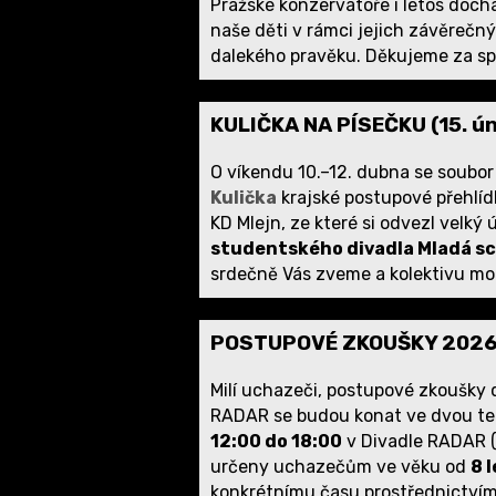
Pražské konzervatoře i letos doch
naše děti v rámci jejich závěrečnýc
dalekého pravěku. Děkujeme za sp
KULIČKA NA PÍSEČKU (15. ú
O víkendu 10.–12. dubna se soubo
Kulička
krajské postupové přehlíd
KD Mlejn, ze které si odvezl velký
studentského divadla Mladá s
srdečně Vás zveme a kolektivu mo
POSTUPOVÉ ZKOUŠKY 2026 
Milí uchazeči, postupové zkoušky
RADAR se budou konat ve dvou te
12:00 do 18:00
v Divadle RADAR (
určeny uchazečům ve věku od
8 l
konkrétnímu času prostřednictví