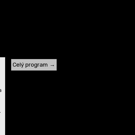
Celý program →
a
.