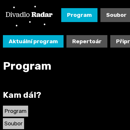
Program
Soubor
Aktuální program
Repertoár
Přip
Program
Kam dál?
Program
Soubor