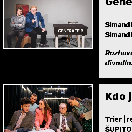
Gene
Simandl
Simandl
Rozhovo
divadla
Kdo j
Trier | 
ŠUPIT