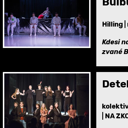
Bulb
Hilling 
Kdesi na
zvané B
Dete
kolekti
| NA Z