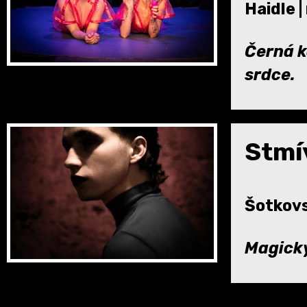
Haidle 
Černá k
srdce.
Stmí
Šotkovs
Magick