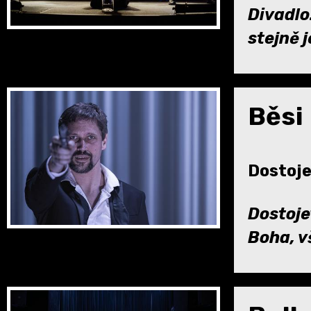
Divadlo
stejně 
Běsi
Dostojev
Dostoje
Boha, v