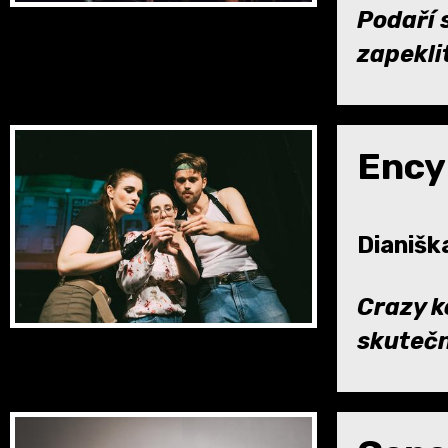
Podaří 
zapekli
Ency
Dianiška
Crazy k
skutečn