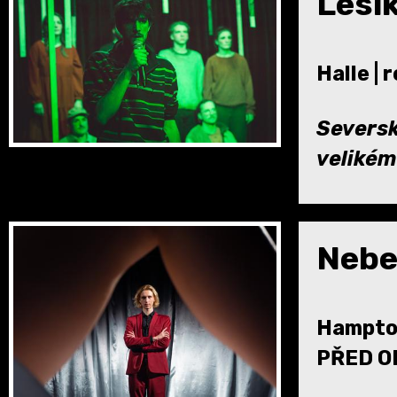
Lesí
Halle | 
Seversk
velikém
Nebe
Hampton
PŘED O