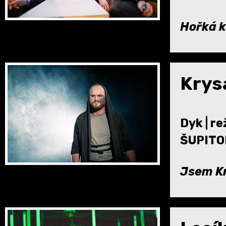
Hořká k
Krys
Dyk | r
ŠUPIT
Jsem Kr