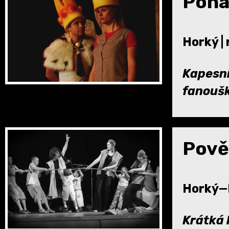
Pohá
Horký |
Kapesní
fanoušk
Pověs
Horký—P
Krátká 