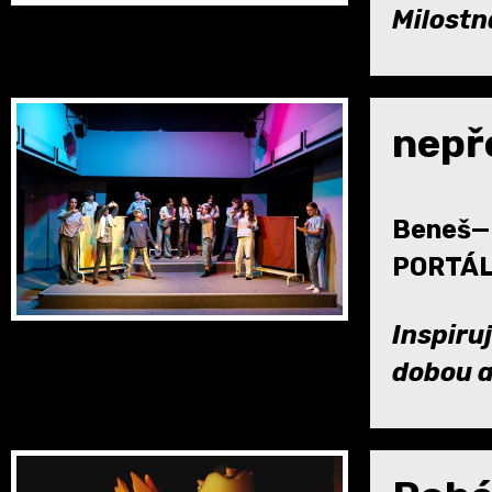
Milostná
nep
Beneš—K
PORTÁL
Inspiruj
dobou a 