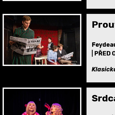
Prou
Feydeau
| PŘED
Klasick
Srdc