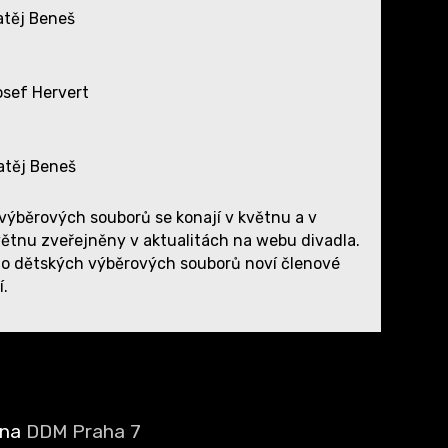
atěj Beneš
osef Hervert
atěj Beneš
ýběrových souborů se konají v květnu a v
větnu zveřejněny v aktualitách na webu divadla.
do dětských výběrových souborů noví členové
í.
éna
DDM Praha 7