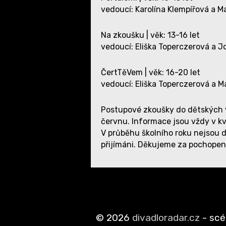
vedoucí: Karolína Klempířová a M
Na zkoušku | věk: 13-16 let
vedoucí: Eliška Toperczerová a J
ČertTěVem | věk: 16-20 let
vedoucí: Eliška Toperczerová a M
Postupové zkoušky do dětských v
červnu. Informace jsou vždy v k
V průběhu školního roku nejsou 
přijímáni. Děkujeme za pochopen
©
2026
divadloradar.cz
- sc