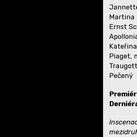
Jannette
Martina
Ernst S
Apolloni
Kateřina
Piaget, 
Traugott
Pečený
Premiér
Derniér
Inscenac
mezidruh