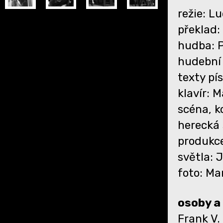
režie: L
překlad:
hudba: P
hudební 
texty pís
klavír: M
scéna, k
herecká 
produkce
světla: 
foto: Ma
osoby a
Frank V.