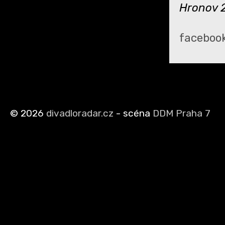
Hronov 
faceboo
©
2026
divadloradar.cz
- scéna
DDM Praha 7