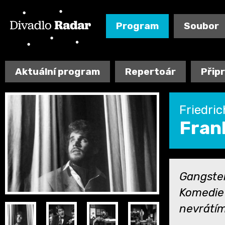
Program
Soubor
Aktuální program
Repertoár
Přip
Friedri
Fran
Gangster
Komedie 
nevrátím.