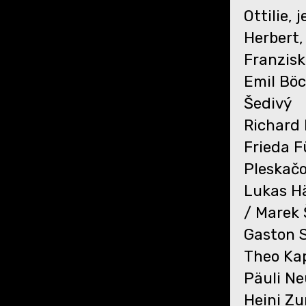
Ottilie,
Herbert,
Franzisk
Emil Bö
Šedivý
Richard 
Frieda F
Pleskač
Lukas Hä
/ Marek 
Gaston S
Theo Kap
Päuli N
Heini Zu