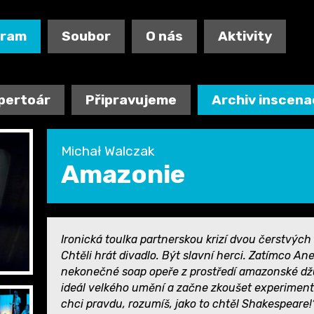
gram
Soubor
O nás
Aktivity
pertoár
Připravujeme
Archiv inscena
Michał Walczak
Amazonie
Ironická toulka partnerskou krizí dvou čerstvých
Chtěli hrát divadlo. Být slavní herci. Zatímco Ane
nekonečné soap opeře z prostředí amazonské dž
ideál velkého umění a začne zkoušet experiment 
chci pravdu, rozumíš, jako to chtěl Shakespeare!