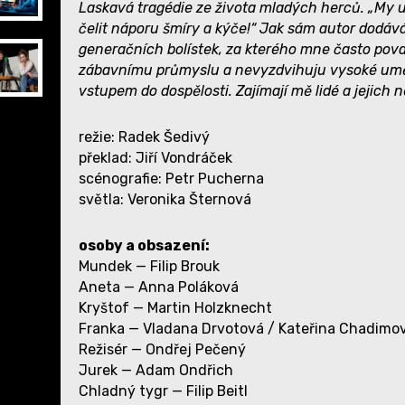
Laskavá tragédie ze života mladých herců. „My u
čelit náporu šmíry a kýče!“ Jak sám autor dodáv
generačních bolístek, za kterého mne často pov
zábavnímu průmyslu a nevyzdvihuju vysoké umění
vstupem do dospělosti. Zajímají mě lidé a jejich 
režie: Radek Šedivý
překlad: Jiří Vondráček
scénografie: Petr Pucherna
světla: Veronika Šternová
osoby a obsazení:
Mundek — Filip Brouk
Aneta — Anna Poláková
Kryštof — Martin Holzknecht
Franka — Vladana Drvotová / Kateřina Chadimo
Režisér — Ondřej Pečený
Jurek — Adam Ondřich
Chladný tygr — Filip Beitl