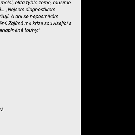
mělci, elita týhle země, musíme
á... „Nejsem diagnostikem
ažují. A ani se neposmívám
. Zajímá mě krize související s
nenaplněné touhy.“
vá