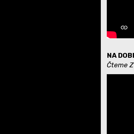
NA DOBR
Čteme Zv