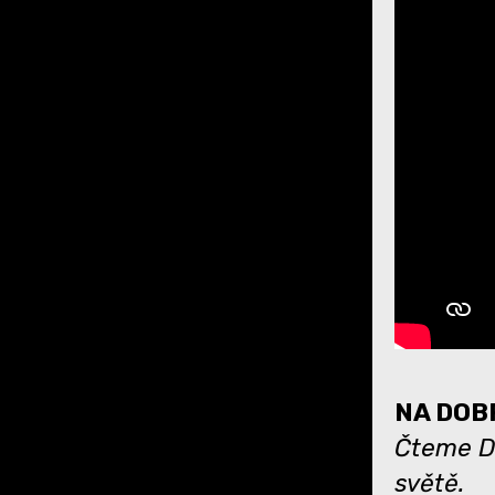
NA DOBR
Čteme Dá
světě.