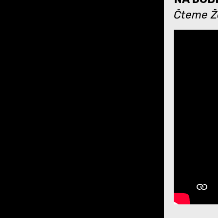
Čteme Ža