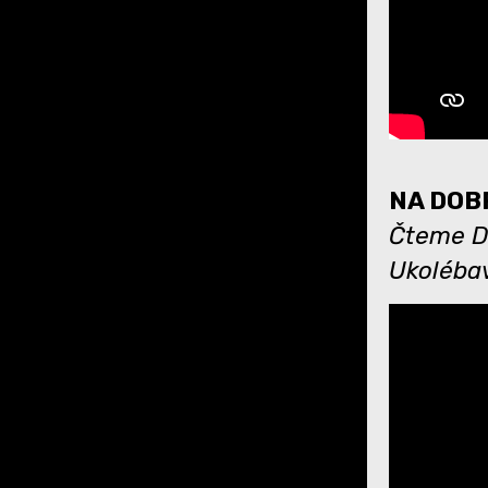
NA DOBR
Čteme Dá
Ukoléba