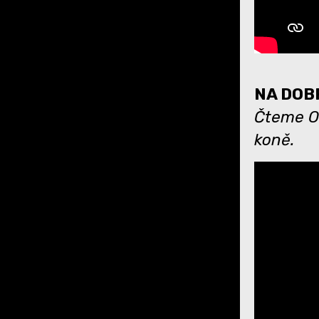
NA DOBR
Čteme Ob
koně.