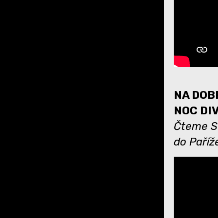
NA DOBR
NOC DI
Čteme Se
do Paříž