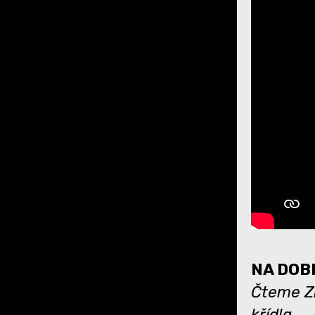
NA DOBR
Čteme Zl
křídla.