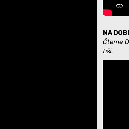
NA DOBR
Čteme Dá
tiší.