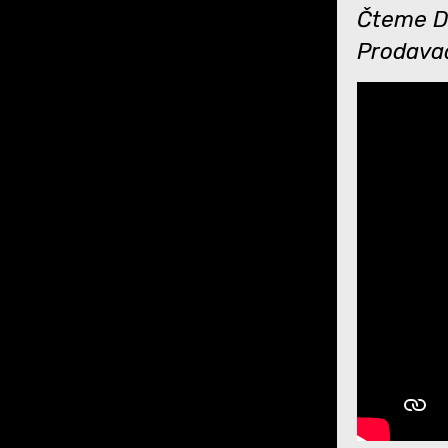
Čteme Dá
Prodava