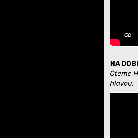
NA DOBR
Čteme Hr
hlavou.