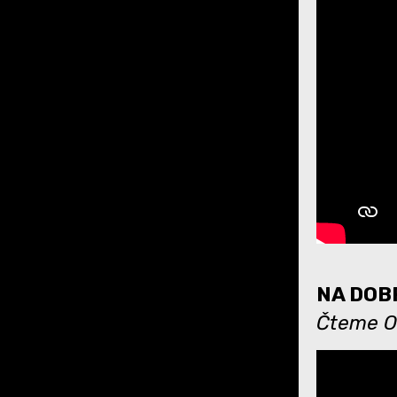
NA DOBR
Čteme O 