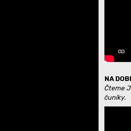
NA DOBR
Čteme Ja
čuníky.