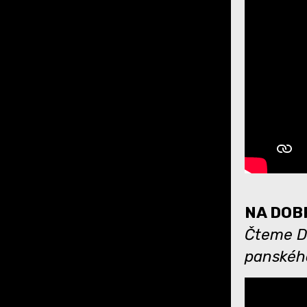
NA DOBR
Čteme Dá
panskéh