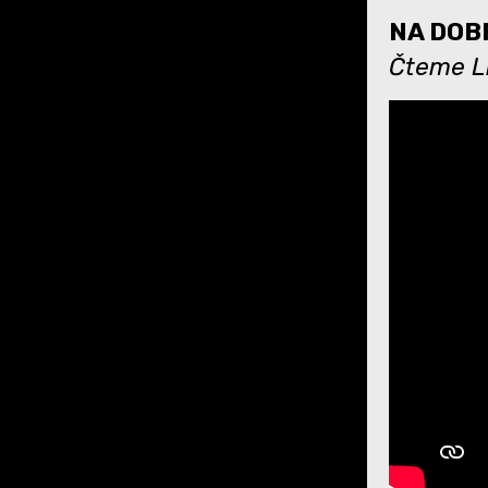
NA DOBR
Čteme Lí