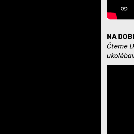
NA DOBR
Čteme Dá
ukoléba