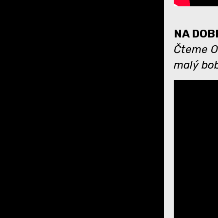
NA DOBR
Čteme O 
malý bob