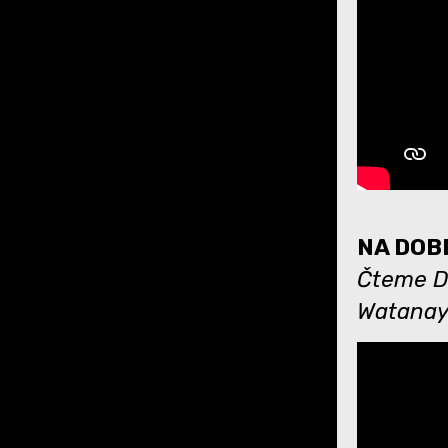
NA DOBR
Čteme Dá
Watanay