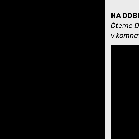
NA DOBR
Čteme Dá
v komna