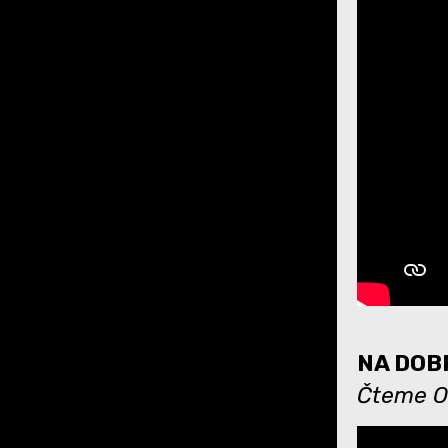
NA DOBR
Čteme O 