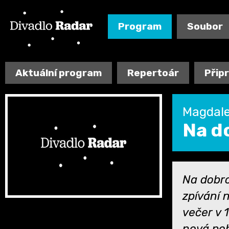
Program
Soubor
Aktuální program
Repertoár
Přip
Magdale
Na d
Na dobro
zpívání 
večer v 
nová poh