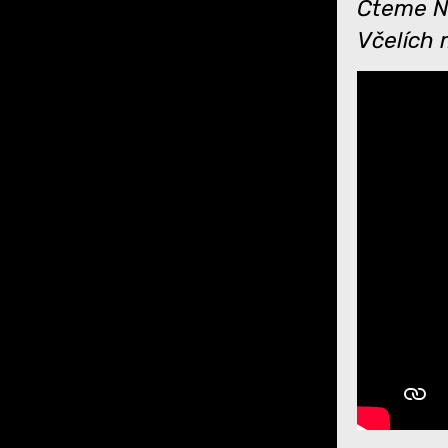
Čteme No
Včelích 