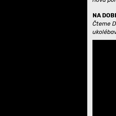
NA DOBR
Čteme Dá
ukoléba