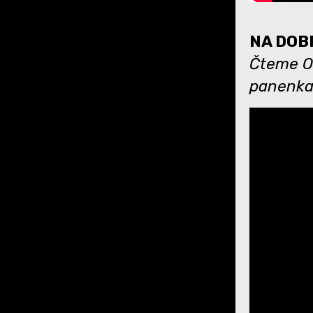
NA DOBR
Čteme O 
panenka