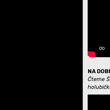
NA DOBR
Čteme Ší
holubičk