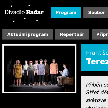
Program
Soubor
Aktuální program
Repertoár
Přip
Františ
Terez
Příběh s
Střet dě
světové 
skutečný