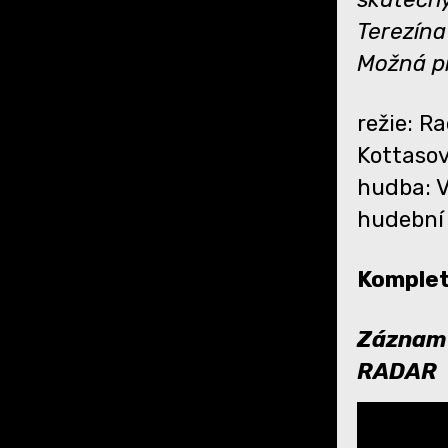
Terezína
Možná př
režie: R
Kottaso
hudba: V
hudební 
Komplet
Záznam 
RADAR