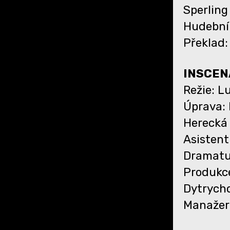
Sperling
Hudební 
Překlad:
INSCEN
Režie: L
Úprava: 
Herecká 
Asistent
Dramatur
Produkce
Dytrycho
Manažer 