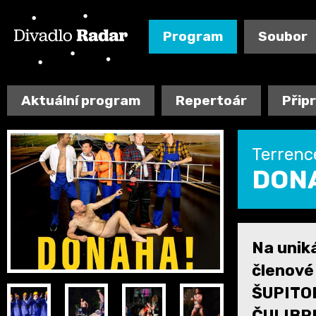
Program
Soubor
Aktuální program
Repertoár
Přip
Terrenc
DONA
Na unik
členov
ŠUPITO
ČULIBR