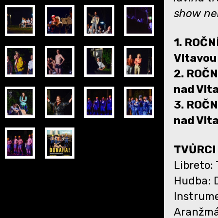
show nem
1. ROČNÍ
Vltavou
2. ROČNÍ
nad Vlt
3. ROČNÍ
nad Vlt
TVŮRCI
Libreto:
Hudba: 
Instrume
Aranžmá 