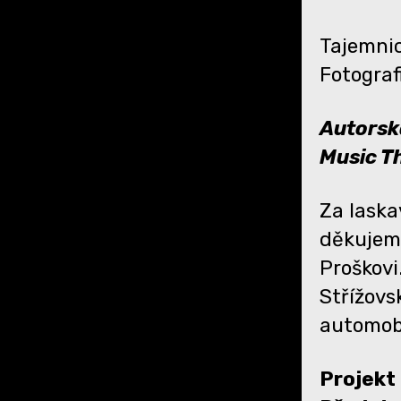
Tajemnic
Fotograf
Autorsk
Music Th
Za laska
děkujeme
Proškovi
Střížovs
automob
Projekt