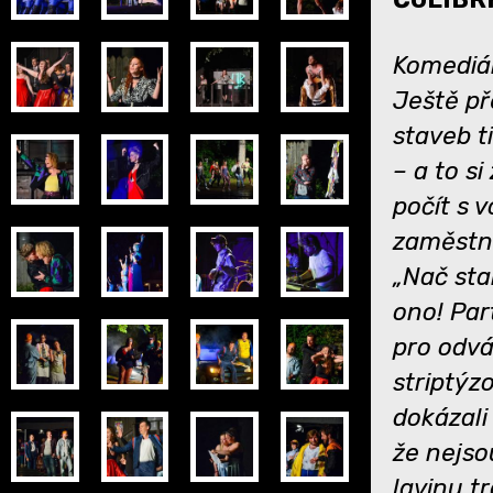
Komediál
Ještě př
staveb t
– a to si
počít s 
zaměstn
„Nač sta
ono! Par
pro odvá
striptýz
dokázali
že nejso
lavinu t