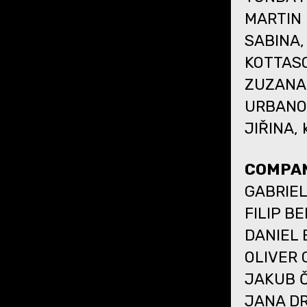
MARTIN
SABINA,
KOTTAS
ZUZANA,
URBANO
JIŘINA,
COMPA
GABRIE
FILIP BE
DANIEL 
OLIVER 
JAKUB 
JANA D