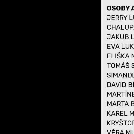
OSOBY 
JERRY L
CHALUP
JAKUB L
EVA LUK
ELIŠKA 
TOMÁŠ S
SIMAND
DAVID B
MARTÍN
MARTA B
KAREL M
KRYŠTO
VĚRA MU