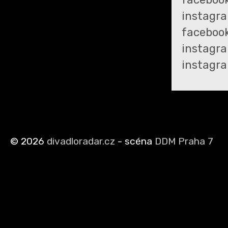
instagr
faceboo
instagr
instagr
©
2026
divadloradar.cz
- scéna
DDM Praha 7