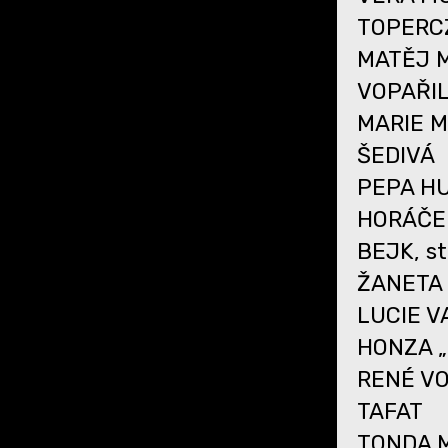
TOPERC
MATĚJ M
VOPAŘI
MARIE M
ŠEDIVÁ
PEPA HU
HORÁČE
BEJK, st
ŽANETA 
LUCIE 
HONZA „
RENÉ VO
TAFAT
TONDA M