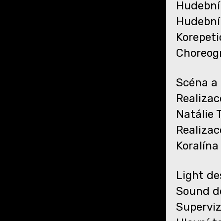
Hudební
Hudební 
Korepeti
Choreogr
Scéna a 
Realizac
Natálie 
Realizac
Koralína
Light de
Sound de
Superviz