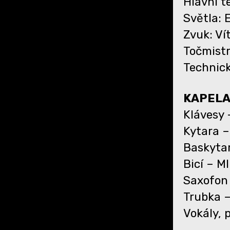
Hlavní t
Světla: 
Zvuk: Ví
Točmistr
Technick
KAPEL
Klávesy
Kytara –
Baskyta
Bicí – 
Saxofon 
Trubka 
Vokály,