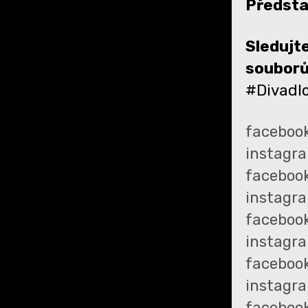
Představ
Sledujte
souborů
#Divadl
faceboo
instagr
faceboo
instagr
faceboo
instagr
facebook
instagr
faceboo